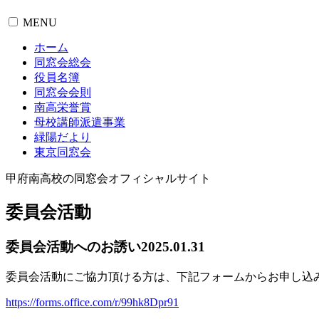
MENU
ホーム
同窓会総会
役員名簿
同窓会会則
南高栄誉賞
母校講師派遣事業
緑陽だより
東京同窓会
甲府南高校の同窓会オフィシャルサイト
委員会活動
委員会活動へのお誘い
2025.01.31
委員会活動にご協力頂ける方は、下記フォームからお申し込
https://forms.office.com/r/99hk8Dpr91